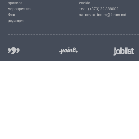
правила
cookie
мероприятия
тел.:
(+373) 22 888002
блог
эл. почта:
forum@forum.md
редакция