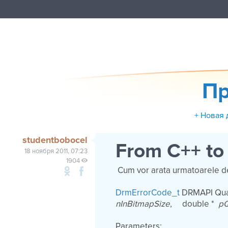
Пр
+ Новая 
studentbobocel
From C++ to
18 ноября 2011, 07:23
1904
Cum vor arata urmatoarele d
DrmErrorCode_t
DRMAPI Qua
nInBitmapSize
, double *
pQ
Parameters: