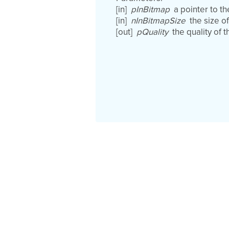
[in]
pInBitmap
a pointer to th
[in]
nInBitmapSize
the size of
[out]
pQuality
the quality of 