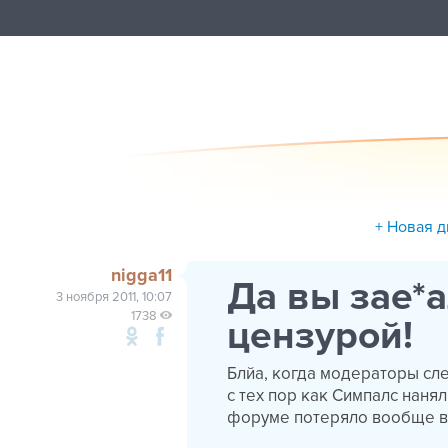
+ Новая д
nigga11
Да вы зае*а
3 ноября 2011, 10:07
1738
цензурой!
Блйа, когда модераторы сл
с тех пор как Симпалс наня
форуме потеряло вообще в