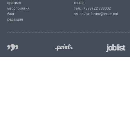
правила
cookie
мероприятия
тел.:
(+373) 22 888002
блог
эл. почта:
forum@forum.md
редакция