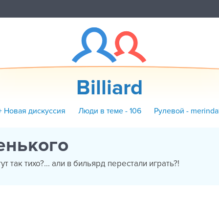
Billiard
+ Новая дискуссия
Люди в теме - 106
Рулевой - merinda
енького
тут так тихо?... али в бильярд перестали играть?!