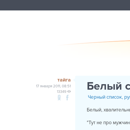
тайга
Белый 
17 января 2011, 08:51
13349
Черный список, руг
Белый, хвалительн
"Тут не про мужчин 