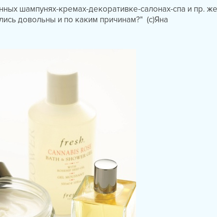
ных шампунях-кремах-декоративке-салонах-спа и пр. ж
ались довольны и по каким причинам?" (с)Яна