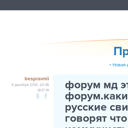
Пр
+ Новая 
bespravnii
форум мд э
6 декабря 2010, 20:36
1837
форум.каки
русские св
говорят что