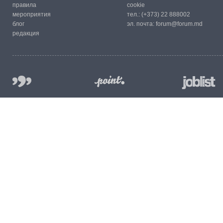
правила
cookie
мероприятия
тел.:
(+373) 22 888002
блог
эл. почта:
forum@forum.md
редакция