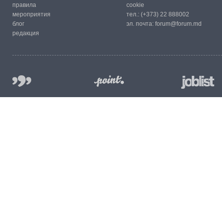
правила
cookie
мероприятия
тел.:
(+373) 22 888002
блог
эл. почта:
forum@forum.md
редакция