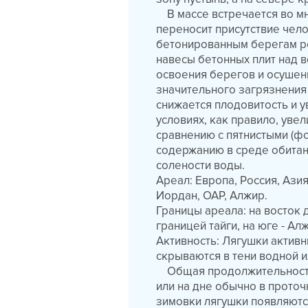
В массе встречается во мн
переносит присутствие чел
бетонированным берегам рек
навесы бетонных плит над в
освоения берегов и осушен
значительного загрязнения 
снижается плодовитость и у
условиях, как правило, увел
сравнению с пятнистыми (фо
содержанию в среде обитан
солености воды.
Ареал: Европа, Россия, Азия
Иордан, ОАР, Алжир.
Границы ареала: на восток 
границей тайги, на юге - Ал
Активность: Лягушки активн
скрываются в тени водной 
Общая продолжительность з
или на дне обычно в прото
зимовки лягушки появляются