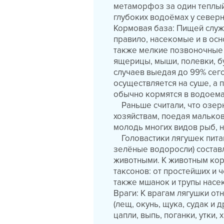
метаморфоз за один теплый
глубоких водоёмах у северн
Кормовая база: Пищей слу
правило, насекомые и в ос
также мелкие позвоночные 
ящерицы, мыши, полевки, бу
случаев выедая до 99% сег
осуществляется на суше, а 
обычно кормятся в водоема
Раньше считали, что озер
хозяйствам, поедая мальков
молодь многих видов рыб, н
Головастики лягушек пита
зелёные водоросли) соста
животными. К животным кор
таксонов: от простейших и
также мшанок и трупы насе
Враги: К врагам лягушки от
(лещ, окунь, щука, судак и 
цапли, выпь, поганки, утки,