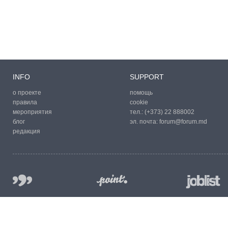
INFO
SUPPORT
о проекте
помощь
правила
cookie
мероприятия
тел.:
(+373) 22 888002
блог
эл. почта:
forum@forum.md
редакция