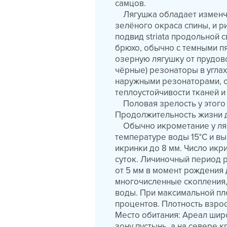
самцов.
Лягушка обладает изменчи
зелёного окраса спины, и р
подвид striata продольной 
брюхо, обычно с темными п
озерную лягушку от прудово
чёрные) резонаторы в углах
наружными резонаторами, 
теплоустойчивости тканей и 
Половая зрелость у этого ви
Продолжительность жизни д
Обычно икрометание у лягу
температуре воды 15°С и в
икринки до 8 мм. Число икри
суток. Личиночный период р
от 5 мм в момент рождения
многочисленные скопления,
воды. При максимальной пл
процентов. Плотность взрос
Место обитания: Ареал широ
зону пустынь, а на севере к