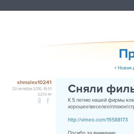
Пр
+ Новая 
shmalex10241
Сняли филь
20 октября 2010, 19:51
2270
К 5 летию нашей фирмы ком
хорошее|веселео|плохое|ст
http://vimeo.com/15588173
Посибо за внимание.