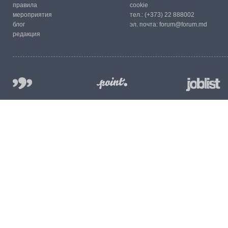
правила
cookie
мероприятия
тел.:
(+373) 22 888002
блог
эл. почта:
forum@forum.md
редакция