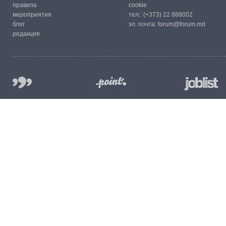
правила
cookie
мероприятия
тел.:
(+373) 22 888002
блог
эл. почта:
forum@forum.md
редакция