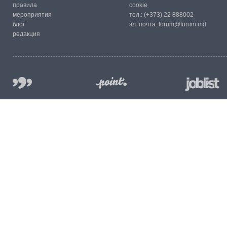
правила
cookie
мероприятия
тел.:
(+373) 22 888002
блог
эл. почта:
forum@forum.md
редакция