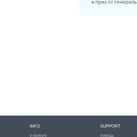
и приз от генерал
INFO
SUPPORT
о проекте
помощь