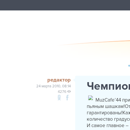
редактор
Чемпио
24 марта 2010, 08:14
4276
MuzCafe’44 при
пьяным шашкам!Отл
гарантированы!Каж
количество градус
И самое главное –