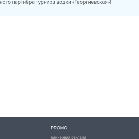
ьного партнёра турнира водки «Георгиевская»!
PROMO
баннерная реклама