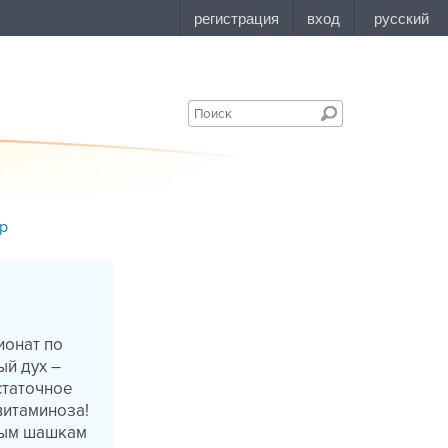
р
ионат по
ый дух –
статочное
витаминоза!
яным шашкам