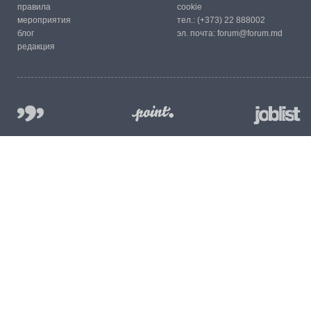
правила
cookie
мероприятия
тел.:
(+373) 22 888002
блог
эл. почта:
forum@forum.md
редакция