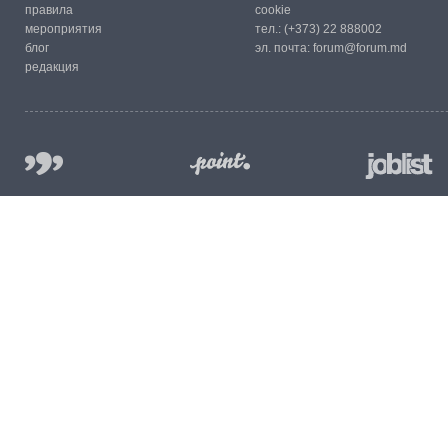
правила
cookie
мероприятия
тел.:
(+373) 22 888002
блог
эл. почта:
forum@forum.md
редакция