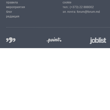
правила
cookie
мероприятия
тел.:
(+373) 22 888002
блог
эл. почта:
forum@forum.md
редакция