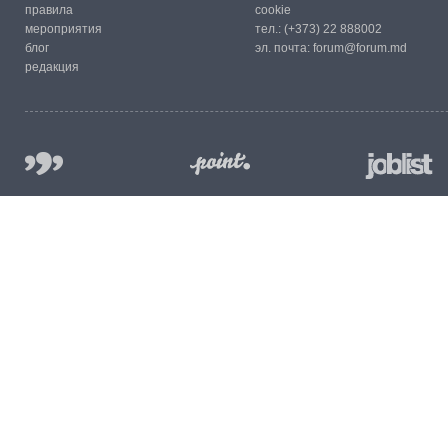
правила
cookie
мероприятия
тел.:
(+373) 22 888002
блог
эл. почта:
forum@forum.md
редакция