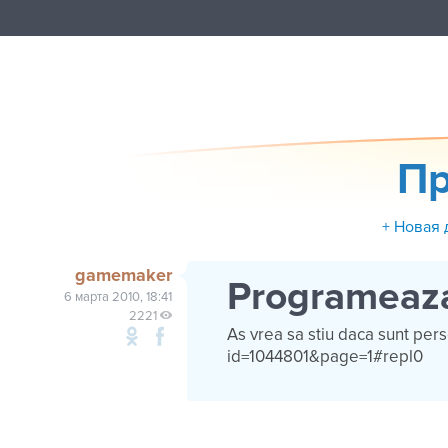
Пр
+ Новая 
gamemaker
Programeaza
6 марта 2010, 18:41
2221
As vrea sa stiu daca sunt pe
id=1044801&page=1#repl0