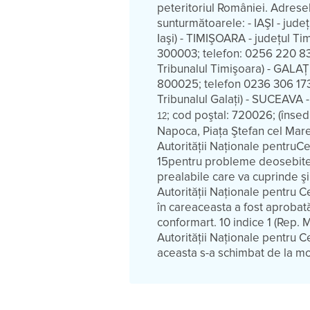
peteritoriul României. Adresel
sunturmătoarele: - IAŞI - judeţu
Iaşi) - TIMIŞOARA - judeţul Tim
300003; telefon: 0256 220 83
Tribunalul Timişoara) - GALAŢI -
800025; telefon 0236 306 173
Tribunalul Galaţi) - SUCEAVA 
; cod poştal: 720026; (însed
12
Napoca, Piaţa Ştefan cel Mare
Autorităţii Naţionale pentruCe
15pentru probleme deosebite.
prealabile care va cuprinde şi
Autorităţii Naţionale pentru C
în careaceasta a fost aprobat
conformart. 10 indice 1 (Rep.
Autorităţii Naţionale pentru 
aceasta s-a schimbat de la m