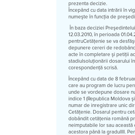
prezenta decizie.
Începând cu data intrării în 
numeşte în funcţia de preşedin
În baza deciziei Preşedintelui
12.03.2010, în perioada 01.04.
pentruCetăţenie se va desfăşu
depunere cereri de redobândi
acte în completare şi petiţii 
stadiulsoluţionării dosarului 
corespondenţă scrisă.
Începând cu data de 8 februar
care au program de lucru perma
unde se vordepune dosare num
indice 1 (Republica Moldova şi
numar de inregistrare unic dir
Cetăţenie. Dosarul pentru ce
dobândit cetăţenia română pri
neimputabile lor sau această c
acestora până la gradulIII. 