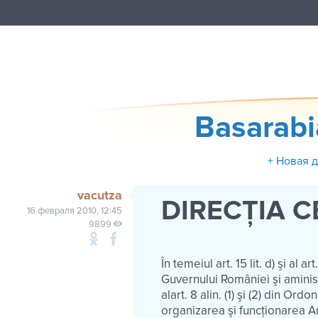
Basarab
+ Новая 
vacutza
DIRECȚIA C
16 февраля 2010, 12:45
9899
În temeiul art. 15 lit. d) şi al
Guvernului României şi aminist
alart. 8 alin. (1) şi (2) din O
organizarea şi funcţionarea Au