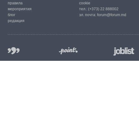
правила
cookie
мероприятия
тел.:
(+373) 22 888002
блог
эл. почта:
forum@forum.md
редакция