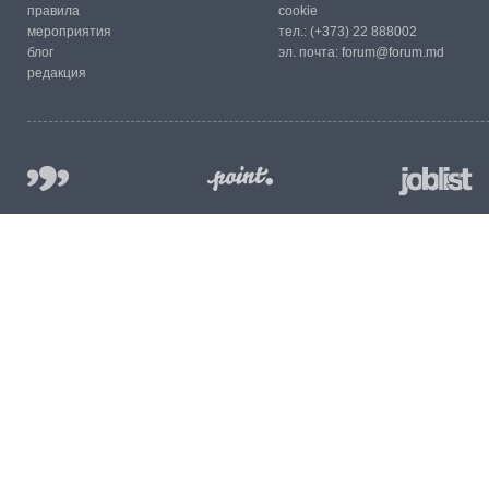
правила
cookie
мероприятия
тел.:
(+373) 22 888002
блог
эл. почта:
forum@forum.md
редакция