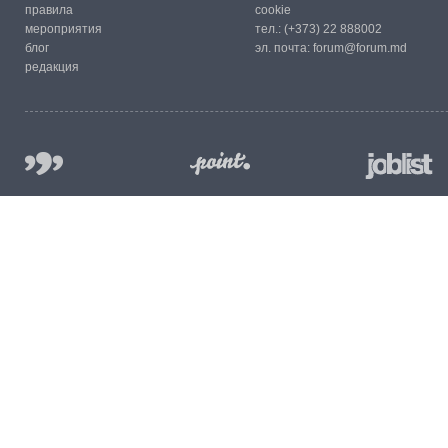
правила
cookie
мероприятия
тел.:
(+373) 22 888002
блог
эл. почта:
forum@forum.md
редакция