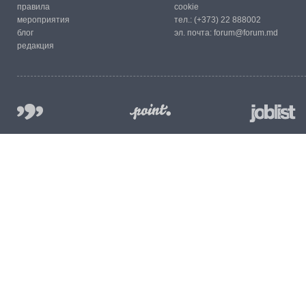
правила
cookie
мероприятия
тел.:
(+373) 22 888002
блог
эл. почта:
forum@forum.md
редакция