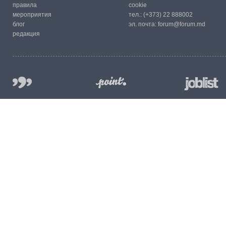
правила
cookie
мероприятия
тел.:
(+373) 22 888002
блог
эл. почта:
forum@forum.md
редакция