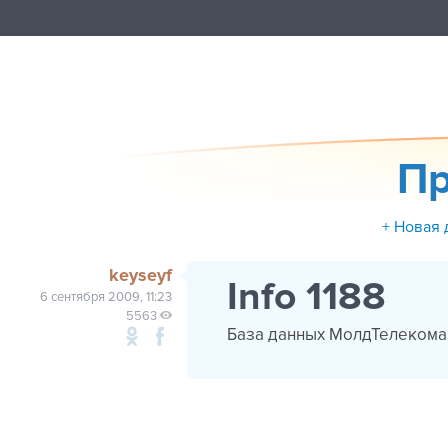
Пр
+ Новая 
keyseyf
Info 1188
6 сентября 2009, 11:23
5563
База данных МолдТелекомаht