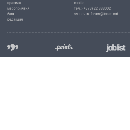
правила
cookie
мероприятия
тел.:
(+373) 22 888002
блог
эл. почта:
forum@forum.md
редакция