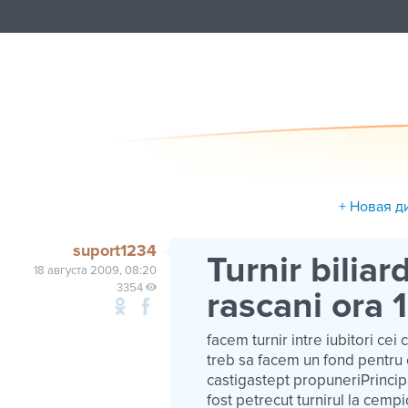
+ Новая д
suport1234
Turnir biliar
18 августа 2009, 08:20
3354
rascani ora 
facem turnir intre iubitori cei
treb sa facem un fond pentru ca
castigastept propuneriPrincip
fost petrecut turnirul la cemp