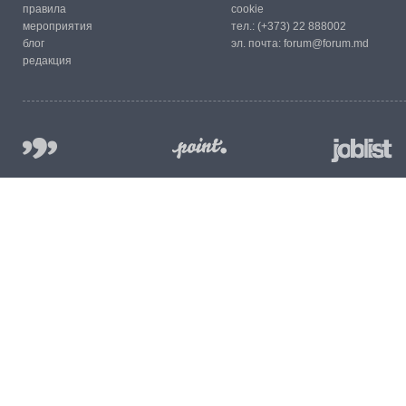
правила
cookie
мероприятия
тел.:
(+373) 22 888002
блог
эл. почта:
forum@forum.md
редакция