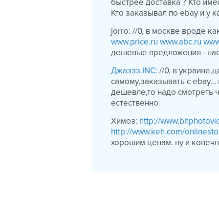
быстрее доставка ? Кто име
Кто заказывал по ebay и у 
jorro: //0, в москве вроде 
www.price.ru
www.abc.ru
www
дешевые предложения - нае
Джаззз.INC:
//0, в украине
самому,заказывать с ebay..
дешевле,то надо смотреть ч
естественно
Xимоз:
http://www.bhphotov
http://www.keh.com/onlinest
хорошим ценам. ну и конеч