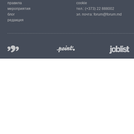
правила
cookie
мероприятия
тел.:
(+373) 22 888002
блог
эл. почта:
forum@forum.md
редакция