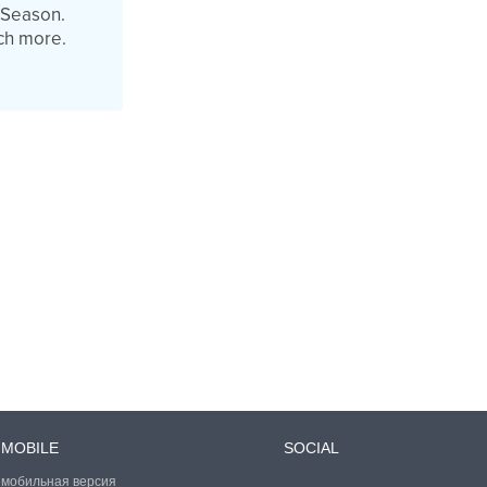
 Season.
uch more.
MOBILE
SOCIAL
мобильная версия