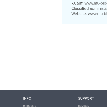
7.Сайт: www.mu-blo
Classified administ
Website: www.mu-b
INFO
SUPPORT
о проекте
помощь