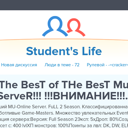
Student's Life
+ Новая дискуссия
Люди в теме - 72
Рулевой - -=cracker
!The BesT of THe BesT Mu
erveR!!! !!!ВНИМАНИЕ!!!...
ий MU-Online Server. FuLL 2 Season. Классифицированна
ботливые Game-Masters. Множество увлекательных Event
ция сервера:Версия: Full Season 2Эксп: 5xДроп: 80%Со
есет с: 400 lvlХП монстров: 100%Поинты за лвл: DK, DW, ELF