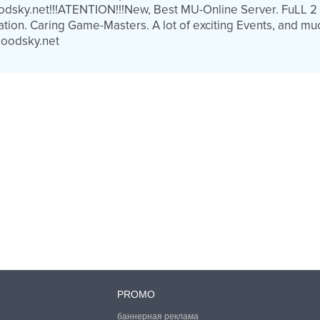
odsky.net!!!ATENTION!!!New, Best MU-Online Server. FuLL 2
ration. Caring Game-Masters. A lot of exciting Events, and m
loodsky.net
PROMO
баннерная реклама