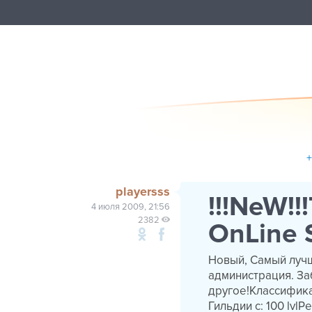
playersss
!!!NeW!!
4 июля 2009, 21:56
2382
OnLine S
Новый, Самый лучш
администрация. За
другое!Классифика
Гильдии с: 100 lvlР