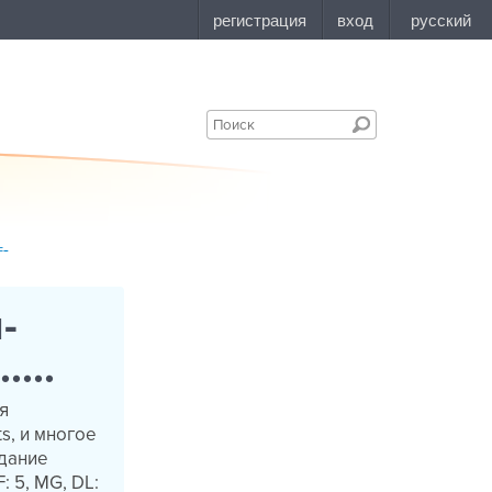
=-
-
...
я
s, и многое
здание
: 5, MG, DL: