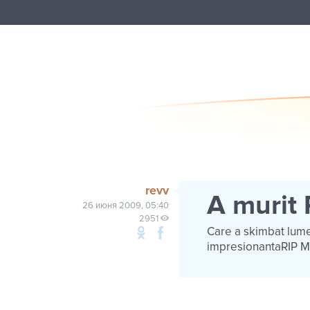
revv
A murit 
26 июня 2009, 05:40
2951
Care a skimbat lume
impresionantaRIP M