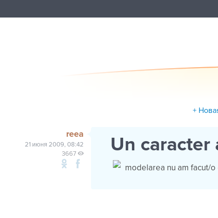
+ Нова
reea
Un caracter
21 июня 2009, 08:42
3667
modelarea nu am facut/o