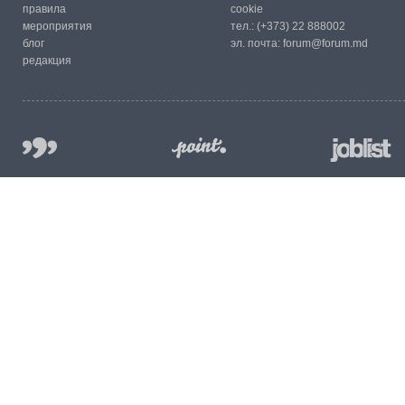
правила
cookie
мероприятия
тел.:
(+373) 22 888002
блог
эл. почта:
forum@forum.md
редакция