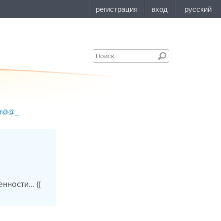
or@@_
ности... ((