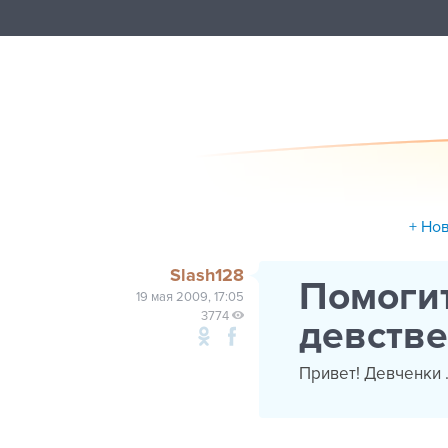
+ Но
Slash128
Помогит
19 мая 2009, 17:05
3774
девстве
Привет! Девченки .