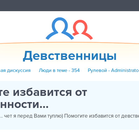
Девственницы
вая дискуссия
Люди в теме - 354
Рулевой - Administrat
е избавится от
нности...
.. чет я перед Вами туплю) Помогите избавится от девствен