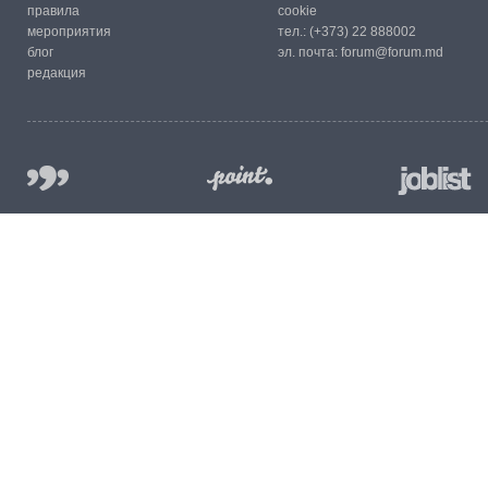
правила
cookie
мероприятия
тел.:
(+373) 22 888002
блог
эл. почта:
forum@forum.md
редакция