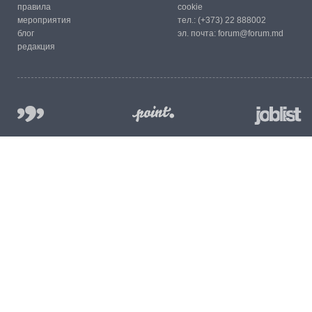
правила
cookie
мероприятия
тел.:
(+373) 22 888002
блог
эл. почта:
forum@forum.md
редакция