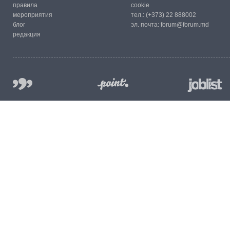
правила
cookie
мероприятия
тел.:
(+373) 22 888002
блог
эл. почта:
forum@forum.md
редакция