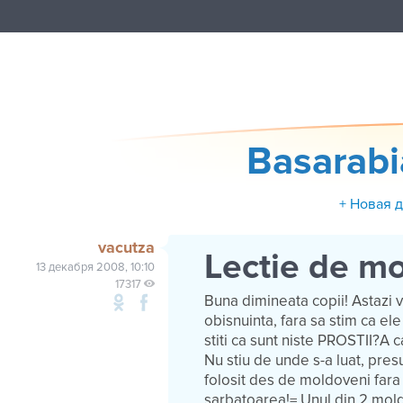
Basarab
+ Новая 
vacutza
Lectie de m
13 декабря 2008, 10:10
17317
Buna dimineata copii! Astazi 
obisnuinta, fara sa stim ca ele 
stiti ca sunt niste PROSTII?A
Nu stiu de unde s-a luat, pre
folosit des de moldoveni fara
sarbatoarea!= Unul din 2 moldo