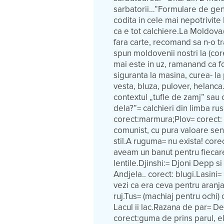
sarbatorii…”Formulare de genu
codita in cele mai nepotrivite 
ca e tot calchiere.La Moldova
fara carte, recomand sa n-o t
spun moldovenii nostri la (cor
mai este in uz, ramanand ca f
siguranta la masina, curea- la
vesta, bluza, pulover, helanca
contextul „tufle de zamj” sau 
dela?”= calchieri din limba r
corect:marmura;Plov= corect: 
comunist, cu pura valoare sen
stil.A ruguma= nu exista! cor
aveam un banut pentru fiecare
lentile.Djinshi:= Djoni Depp si
Andjela.. corect: blugi.Lasini=
vezi ca era ceva pentru aranja
ruj.Tus= (machiaj pentru ochi)
Lacul ii lac.Razana de par= D
corect:guma de prins parul, e