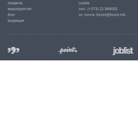
правила
cookie
мероприятия
тел.:
(+373) 22 888002
блог
эл. почта:
forum@forum.md
редакция