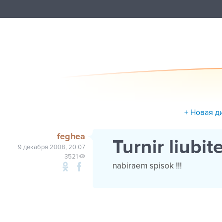
+ Новая д
feghea
Turnir liubitel
9 декабря 2008, 20:07
3521
nabiraem spisok !!!