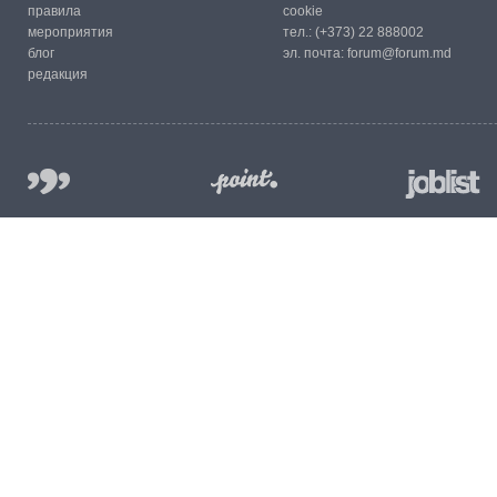
правила
cookie
мероприятия
тел.:
(+373) 22 888002
блог
эл. почта:
forum@forum.md
редакция