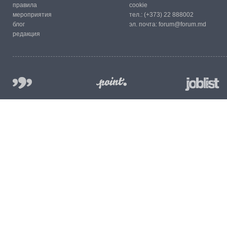
правила
cookie
мероприятия
тел.:
(+373) 22 888002
блог
эл. почта:
forum@forum.md
редакция