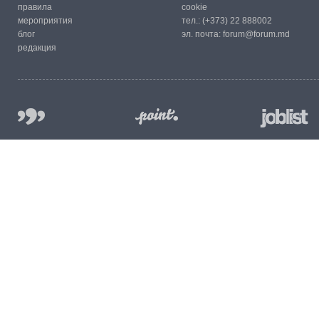
правила
cookie
мероприятия
тел.:
(+373) 22 888002
блог
эл. почта:
forum@forum.md
редакция