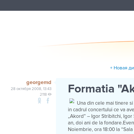
+ Новая д
georgemd
Formatia "A
28 октября 2008, 13:43
2118
Una din cele mai tinere si
in cadrul concertului ce va av
„Akord” – Igor Stribitchi, Igo
an, doi ani de la fondare.Even
Noiembrie, ora 18:00 la “Sala 