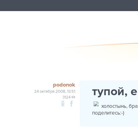
podonok
тупой, 
24 октября 2008, 13:51
3124
холостынь, бра
поделитесь:-)