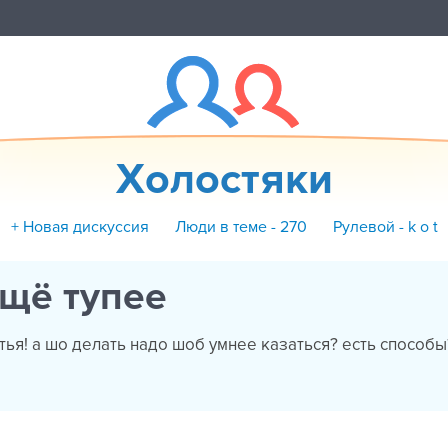
Холостяки
+ Новая дискуссия
Люди в теме - 270
Рулевой - k o t
ещё тупее
тья! а шо делать надо шоб умнее казаться? есть способы