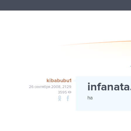
kibabubu1
infanata
26 сентября 2008, 21:29
3595
ha