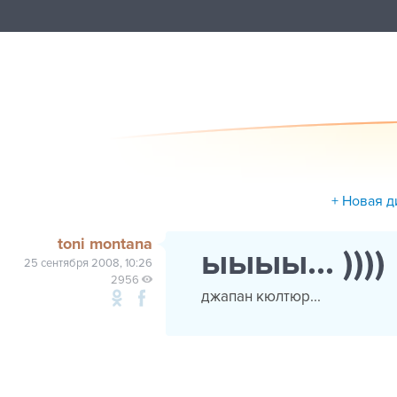
+ Новая д
toni montana
ыыыы... ))))
25 сентября 2008, 10:26
2956
джапан кюлтюр...