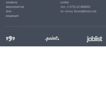
правила
cookie
мероприятия
тел.:
(+373) 22 888002
блог
эл. почта:
forum@forum.md
редакция