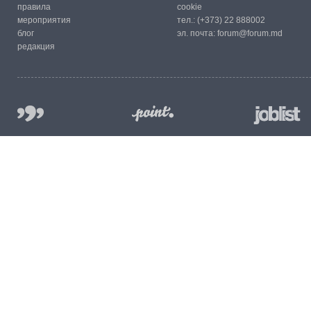
правила
cookie
мероприятия
тел.:
(+373) 22 888002
блог
эл. почта:
forum@forum.md
редакция