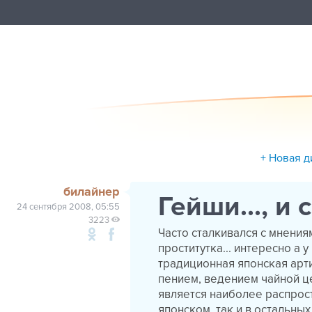
+ Новая д
билайнер
Гейши..., и 
24 сентября 2008, 05:55
3223
Часто сталкивался с мнения
проститутка... интересно а у
традиционная японская арти
пением, ведением чайной це
является наиболее распрос
японском, так и в остальны