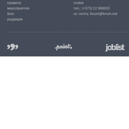
правила
cookie
мероприятия
тел.:
(+373) 22 888002
блог
эл. почта:
forum@forum.md
редакция