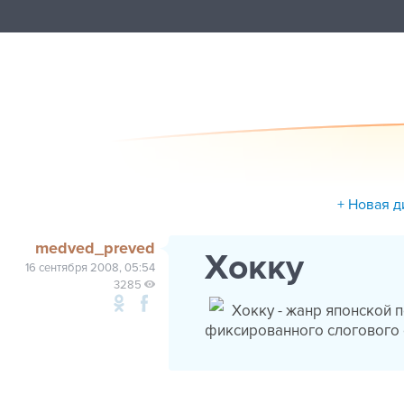
+ Новая д
medved_preved
Хокку
16 сентября 2008, 05:54
3285
Хокку - жанр японской п
фиксированного слогового 