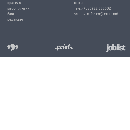
правила
cookie
мероприятия
тел.:
(+373) 22 888002
блог
эл. почта:
forum@forum.md
редакция