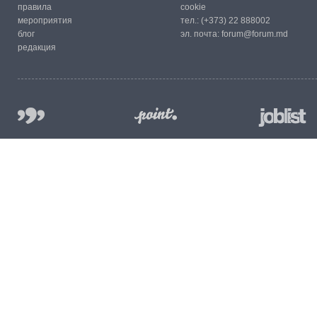
правила
cookie
мероприятия
тел.:
(+373) 22 888002
блог
эл. почта:
forum@forum.md
редакция