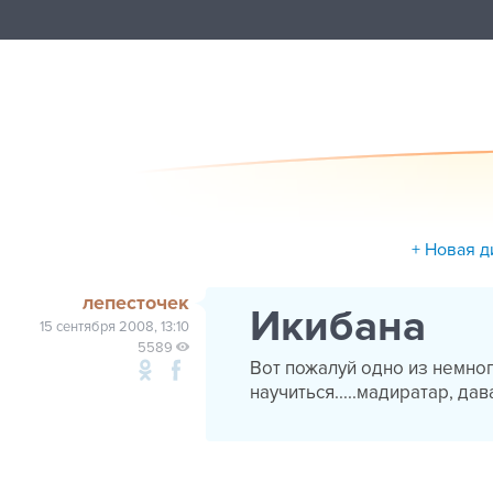
+ Новая д
лепесточек
Икибана
15 сентября 2008, 13:10
5589
Вот пожалуй одно из немног
научиться.....мадиратар, да