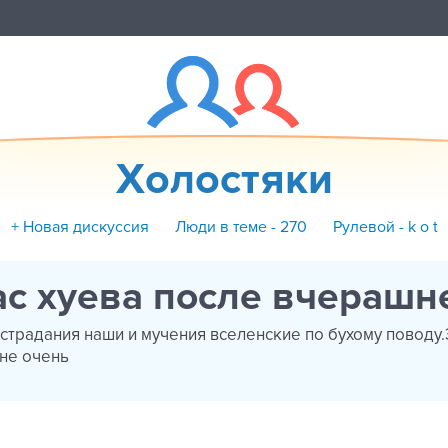
Холостяки
+ Новая дискуссия
Люди в теме - 270
Рулевой - k o t
с хуева после вчерашн
страдания наши и мучения вселенские по бухому поводу
не очень