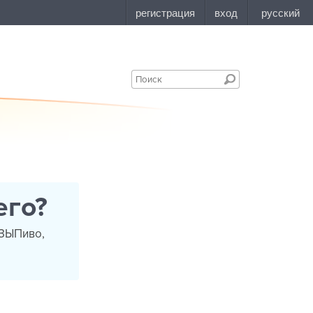
его?
.ЗЫПиво,