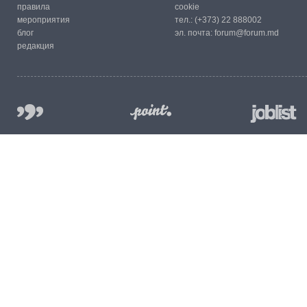
правила
cookie
мероприятия
тел.:
(+373) 22 888002
блог
эл. почта:
forum@forum.md
редакция