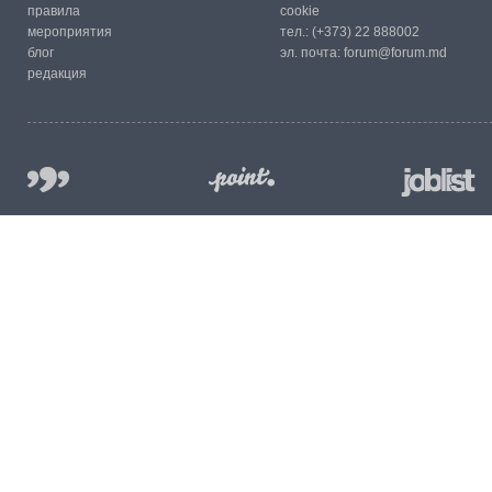
правила
cookie
мероприятия
тел.:
(+373) 22 888002
блог
эл. почта:
forum@forum.md
редакция