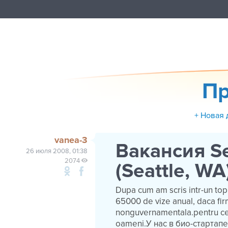
Пр
+ Новая 
vanea-3
Вакансия Se
26 июля 2008, 01:38
2074
(Seattle, WA
Dupa cum am scris intr-un topic 
65000 de vize anual, daca fir
nonguvernamentala.pentru cei i
oameni.У нас в био-стартапе