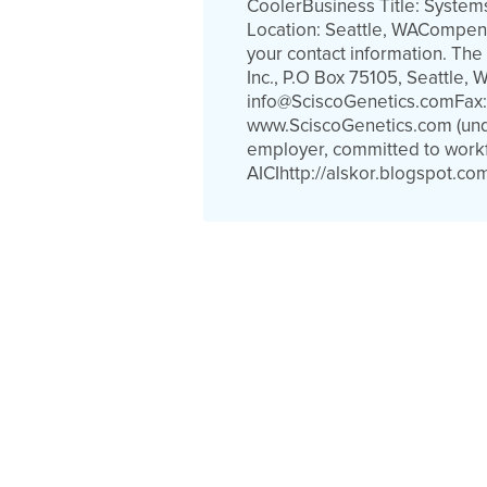
CoolerBusiness Title: System
Location: Seattle, WACompensa
your contact information. The
Inc., P.O Box 75105, Seattle, 
info@SciscoGenetics.comFax
www.SciscoGenetics.com (under
employer, committed to work
AICIhttp://alskor.blogspot.co