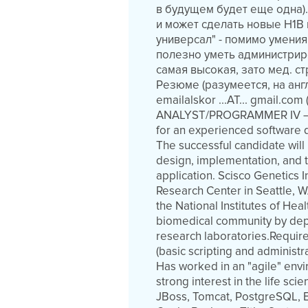
в будущем будет еще одна).
и может сделать новые H1B 
универсал" - помимо умения
полезно уметь администриров
самая высокая, зато мед. с
Резюме (разумеется, на анг
emailalskor ...AT... gmail.co
ANALYST/PROGRAMMER IV – 
for an experienced software d
The successful candidate will 
design, implementation, and 
application. Scisco Genetics I
Research Center in Seattle, 
the National Institutes of Hea
biomedical community by depl
research laboratories.Require
(basic scripting and administr
Has worked in an "agile" envir
strong interest in the life sc
JBoss, Tomcat, PostgreSQL, Ec