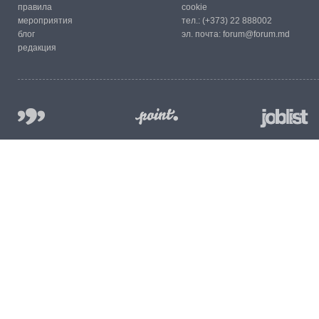
правила
cookie
мероприятия
тел.:
(+373) 22 888002
блог
эл. почта:
forum@forum.md
редакция