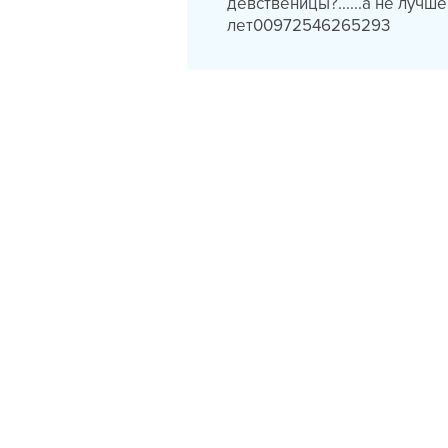
девственицы?......а не лучш
лет00972546265293