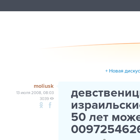
+ Новая диску
moliusk
девственицы
13 июля 2008, 08:03
3039
израильски
50 лет мож
009725462