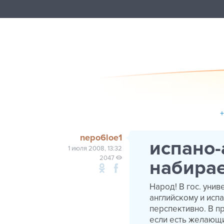
nepo6loe1
испано-
1 июля 2008, 13:32
2047
набирае
Народ! В гос. уни
английскому и испа
перспективно. В пр
если есть желающи