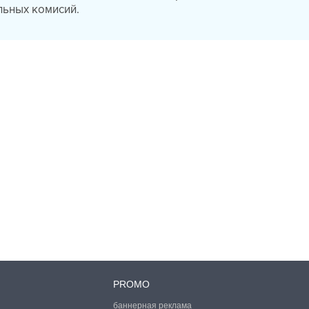
льных комисий.
PROMO
баннерная реклама