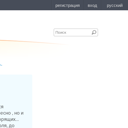
=-
ся
есно , но и
орящих...
юля, до