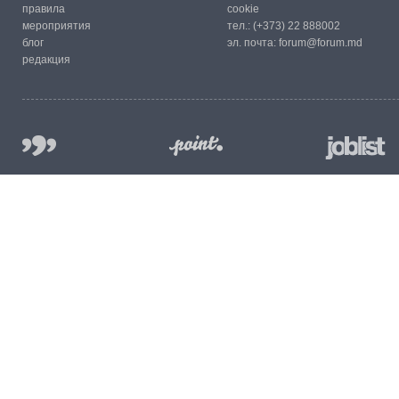
правила
cookie
мероприятия
тел.:
(+373) 22 888002
блог
эл. почта:
forum@forum.md
редакция