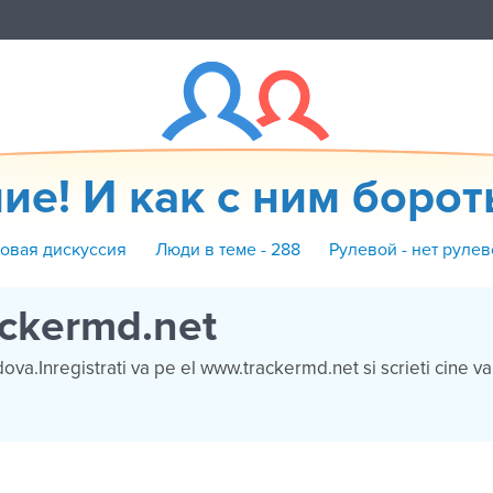
ие! И как с ним боротьс
Новая дискуссия
Люди в теме - 288
Рулевой - нет рулев
ckermd.net
ova.Inregistrati va pe el www.trackermd.net si scrieti cine v