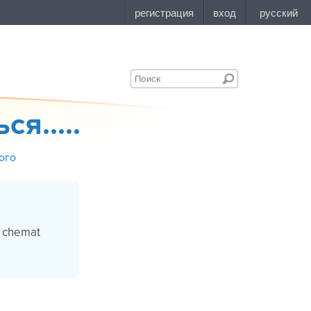
я.....
ого
a chemat