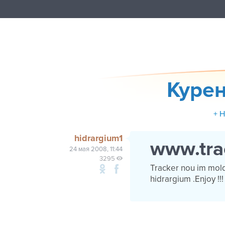
Курен
+ 
hidrargium1
www.tra
24 мая 2008, 11:44
3295
Tracker nou im mold
hidrargium .Enjoy !!!