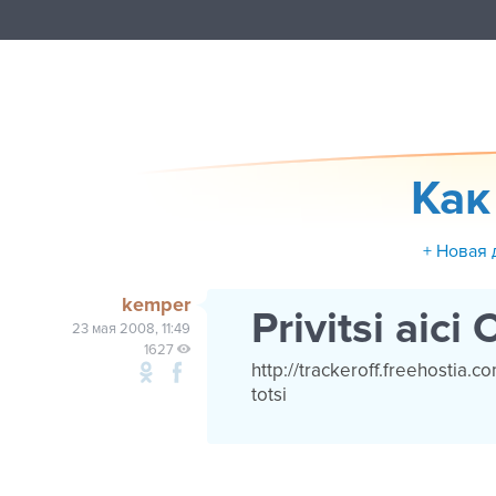
Как
+ Новая 
kemper
Privitsi aic
23 мая 2008, 11:49
1627
http://trackeroff.freehostia.
totsi