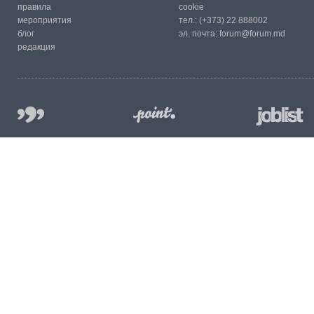
правила
cookie
мероприятия
тел.:
(+373) 22 888002
блог
эл. почта:
forum@forum.md
редакция