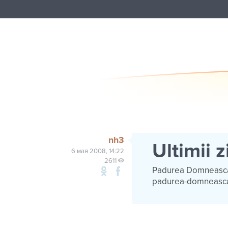
nh3
Ultimii 
6 мая 2008, 14:22
2611
Padurea Domneasca 
padurea-domneasca